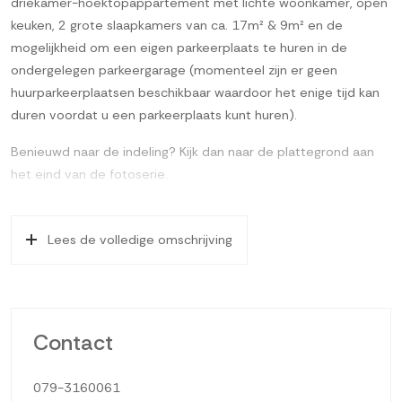
driekamer-hoektopappartement met lichte woonkamer, open
keuken, 2 grote slaapkamers van ca. 17m² & 9m² en de
mogelijkheid om een eigen parkeerplaats te huren in de
ondergelegen parkeergarage (momenteel zijn er geen
huurparkeerplaatsen beschikbaar waardoor het enige tijd kan
duren voordat u een parkeerplaats kunt huren).
Benieuwd naar de indeling? Kijk dan naar de plattegrond aan
het eind van de fotoserie.
Op de 6e verdieping van dit in 2007 gebouwde
appartementencomplex gelegen driekamer-
Lees de volledige omschrijving
hoektopappartement met een lichte woonkamer, een open
keuken met eenvoudige opstelling, 2 grote slaapkamers van
ca. 17m² & 9m², praktische bijkeuken/berging, een eigen
fietsenberging in de onderbouw en de mogelijkheid om een
Contact
eigen parkeerplaats te huren in de afgesloten parkeergarage
(momenteel zijn er geen huurparkeerplaatsen beschikbaar
079-3160061
waardoor het enige tijd kan duren voordat u een parkeerplaats