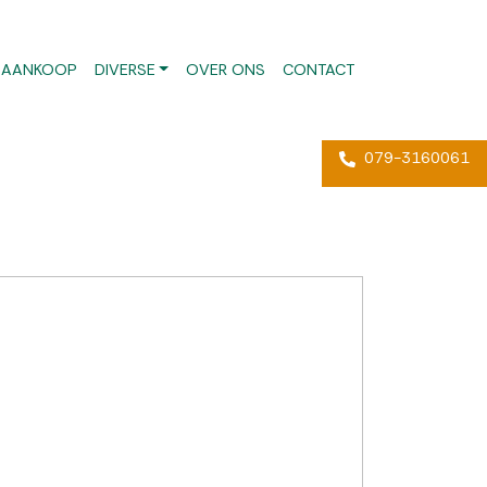
AANKOOP
DIVERSE
OVER ONS
CONTACT
079-3160061