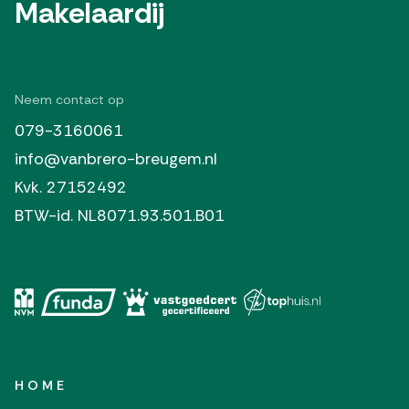
Makelaardij
Neem contact op
079-3160061
info@vanbrero-breugem.nl
Kvk. 27152492
BTW-id. NL8071.93.501.B01
HOME