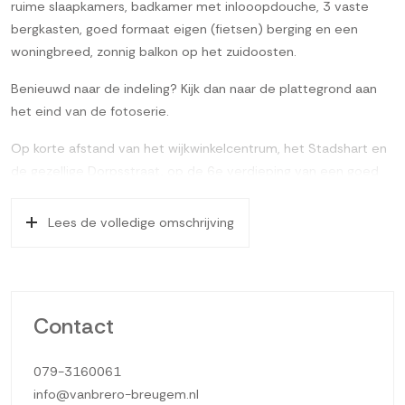
ruime slaapkamers, badkamer met inlooopdouche, 3 vaste
bergkasten, goed formaat eigen (fietsen) berging en een
woningbreed, zonnig balkon op het zuidoosten.
Benieuwd naar de indeling? Kijk dan naar de plattegrond aan
het eind van de fotoserie.
Op korte afstand van het wijkwinkelcentrum, het Stadshart en
de gezellige Dorpsstraat, op de 6e verdieping van een goed
onderhouden appartementencomplex gelegen, ruim 4-kamer
appartement (voorheen 3 kamerappartement). Het
Lees de volledige omschrijving
appartement heeft een lichte woonkamer met open keuken
van totaal ca. 29m², luxe keukenopstelling (2025) voorzien van
inbouwapparatuur, drie prima slaapkamers van ca. 11, 8 en
7m², badkamer met inloopdouche, 3 vaste bergkasten, een
Contact
eigen (fietsen) berging van ca. 264×159 in de onderbouw en
woningbreed, zonnig balkon op het zuidoosten. De wanden zijn
079-3160061
deels afgewerkt met glad stucwerk.
info@vanbrero-breugem.nl