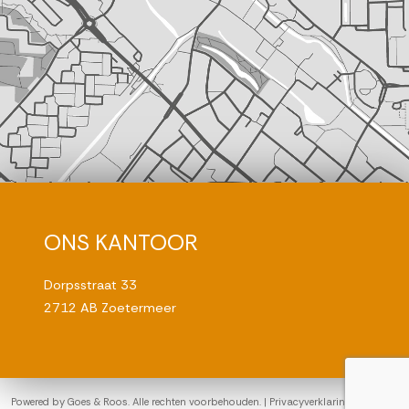
ONS KANTOOR
Dorpsstraat 33
2712 AB Zoetermeer
Powered by
Goes & Roos
.
Alle rechten voorbehouden
. |
Privacyverklaring
|
Sitemap