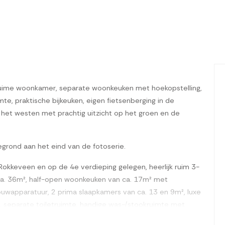
uime woonkamer, separate woonkeuken met hoekopstelling,
e, praktische bijkeuken, eigen fietsenberging in de
het westen met prachtig uitzicht op het groen en de
egrond aan het eind van de fotoserie.
k Rokkeveen en op de 4e verdieping gelegen, heerlijk ruim 3-
. 36m², half-open woonkeuken van ca. 17m² met
ouwapparatuur, 2 prima slaapkamers van ca. 13 en 9m², luxe
separate toiletruimte, handige was-/stookruimte met
ng van ca. 7m² en een royaal balkon van ca. 11m² op het