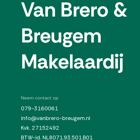
Van Brero &
Eigendomssituatie
Volle 
Perceel
ZTM00
Breugem
Parkeergelegenheid
Soort parkeergelegenheid
Openba
Makelaardij
Neem contact op
079-3160061
info@vanbrero-breugem.nl
Kvk. 27152492
BTW-id. NL8071.93.501.B01