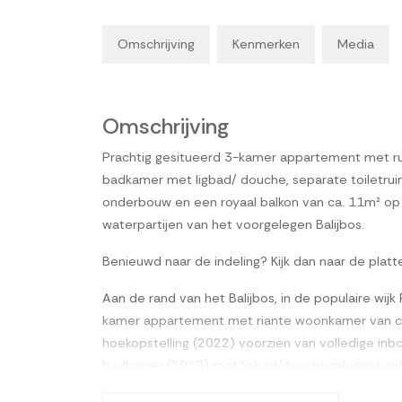
Omschrijving
Kenmerken
Media
Omschrijving
Prachtig gesitueerd 3-kamer appartement met r
badkamer met ligbad/ douche, separate toiletruimt
onderbouw en een royaal balkon van ca. 11m² op 
waterpartijen van het voorgelegen Balijbos.
Benieuwd naar de indeling? Kijk dan naar de platt
Aan de rand van het Balijbos, in de populaire wij
kamer appartement met riante woonkamer van ca
hoekopstelling (2022) voorzien van volledige inb
badkamer (2019) met ligbad/douchegelegenheid, 
Remeha cv combiketel (2022), eigen fietsenbergi