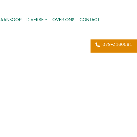
AANKOOP
DIVERSE
OVER ONS
CONTACT
079-3160061