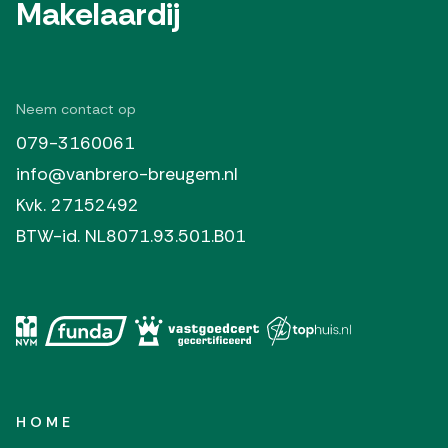
Makelaardij
Neem contact op
079-3160061
info@vanbrero-breugem.nl
Kvk. 27152492
BTW-id. NL8071.93.501.B01
HOME