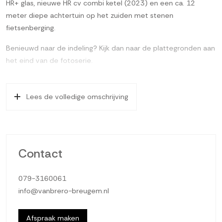
HR+ glas, nieuwe HR cv combi ketel (2023) en een ca. 12
meter diepe achtertuin op het zuiden met stenen
fietsenberging.
Benieuwd naar de indeling? Kijk dan naar de plattegronden aan
het eind van de fotoserie.
Op loopafstand van de Meerpolder, wijkwinkelcentrum en
RandstadRail station gelegen vierkamer-ééngezinswoning met
Lees de volledige omschrijving
een lichte & speelse woonkamer, half-open keuken met een
moderne hoekopstelling voorzien van volledige
inbouwapparatuur. Daarnaast heeft de woning 3 ruime
slaapkamers, een luxe badkamer (2021) met douchecabine en
Contact
een zonnige, ca. 12 meter diepe achtertuin met stenen
fietsenberging op het zuiden! De woning is voorzien van dak-,
079-3160061
gevel-, vloerisolatie & Tonzon bodemisolatie (2022), nieuwe
info@vanbrero-breugem.nl
HR combi ketel 2023, 5 zonnepanelen en grotendeels
kunststof kozijnen met HR+ glas. De woning heeft een definitief
energielabel A.
Afspraak maken