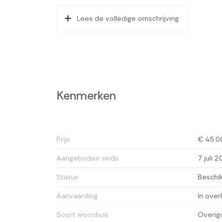
Adressen van collega NVM-aankoopmakelaars in H
Lees de volledige omschrijving
Deze informatie is door ons met de nodige zorgv
enkele aansprakelijkheid aanvaard voor enige onvo
daarvan. Alle opgegeven maten en oppervlakten zi
Toelichting meetinstructie gebruiksoppervlakte
De branchebrede meetinstructie is gebaseerd o
Kenmerken
eenduidige manier van meten toe te passen voor 
De meetinstructie sluit verschillen in meetuitkoms
interpretatieverschillen, afrondingen of beperkin
Prijs
€ 45.0
Aangeboden sinds
7 juli 
Status
Beschi
Aanvaarding
In over
Soort woonhuis
Overig