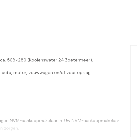
 ca. 568×280 (Kooienswater 24 Zoetermeer).
n auto, motor, vouwwagen en/of voor opslag.
w eigen NVM-aankoopmakelaar in. Uw NVM-aankoopmakelaar
en zorgen.