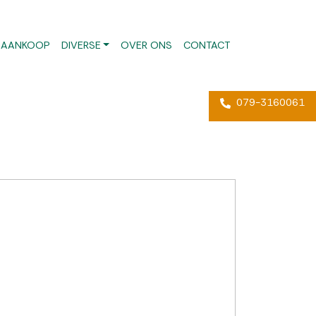
AANKOOP
DIVERSE
OVER ONS
CONTACT
079-3160061