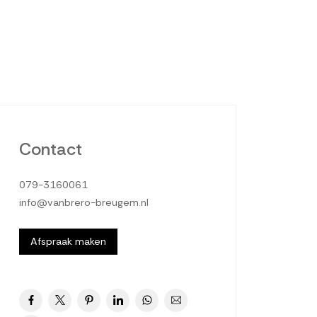
Contact
079-3160061
info@vanbrero-breugem.nl
Afspraak maken