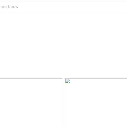
nde bouw
meer E 2756
eigendom
-E-2756