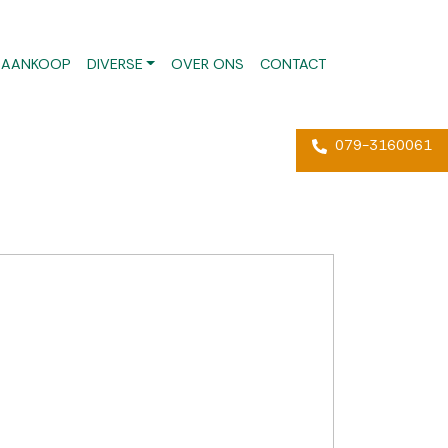
AANKOOP
DIVERSE
OVER ONS
CONTACT
079-3160061