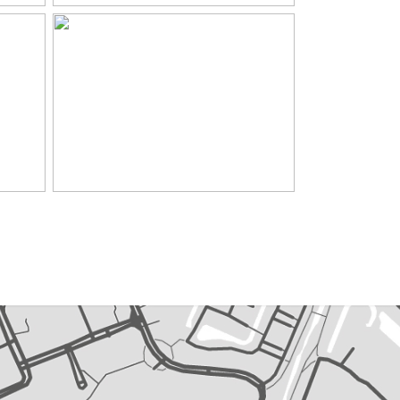
astafelmeubel, whirlpool
ui, tv kabel