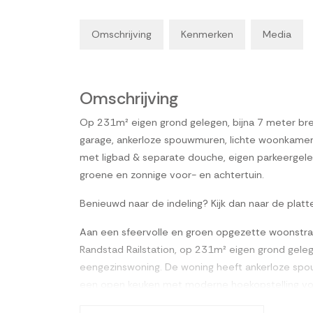
Omschrijving
Kenmerken
Media
Omschrijving
Op 231m² eigen grond gelegen, bijna 7 meter br
garage, ankerloze spouwmuren, lichte woonkamer
met ligbad & separate douche, eigen parkeergeleg
groene en zonnige voor- en achtertuin.
Benieuwd naar de indeling? Kijk dan naar de plat
Aan een sfeervolle en groen opgezette woonstraa
Randstad Railstation, op 231m² eigen grond gele
eengezinswoning. De woning heeft ankerloze spo
een open keuken met moderne hoekopstelling vo
badkamer met ligbad & separate douchecabine, 4