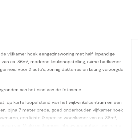
ede vijfkamer hoek eengezinswoning met half-inpandige
 van ca. 36m², moderne keukenopstelling, ruime badkamer
enheid voor 2 auto’s, zonnig dakterras en keurig verzorgde
tegronden aan het eind van de fotoserie.
t, op korte loopafstand van het wijkwinkelcentrum en een
gen, bijna 7 meter brede, goed onderhouden vijfkamer hoek
uwmuren, een lichte & speelse woonkamer van ca. 36m²,
orzien van Miele en Siemens inbouwapparatuur, een ruime
 goede slaapkamers van ca. 15, 12, 11 en 11m², een grote