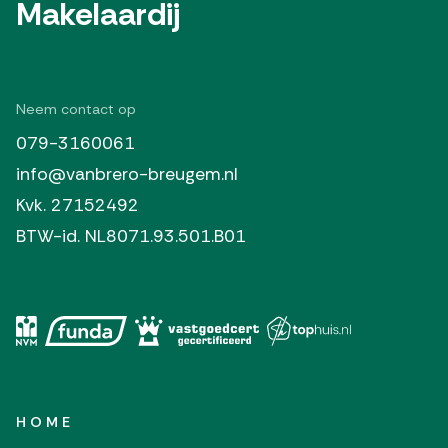
Makelaardij
Neem contact op
079-3160061
info@vanbrero-breugem.nl
Kvk. 27152492
BTW-id. NL8071.93.501.B01
HOME