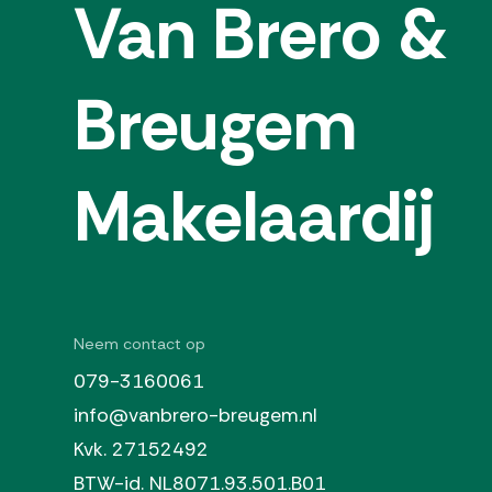
Van Brero &
voorzien van hoge wandbetegeling, wastafel, toi
Soort parkeergelegenheid
Openba
van ca. 293×182 is ingericht met een moderne o
lichtinval door de brede raampartij. Prima slaa
Breugem
300×84. Het balkon van ca. 141×334 op het ooste
grotendeels PVC.
Indeling complex
Makelaardij
Afgesloten entreehal met toegang tot de woninge
fietsenstallingen.
Bijzonderheden
Gemeenschappelijke fietsenberging in de onderbou
Neem contact op
172,= per maand, exclusief voorschot stookkoste
079-3160061
Woonoppervlakte ca. 49m². Inhoud ca. 150m³. Gr
info@vanbrero-breugem.nl
koopakte van toepassing. Koopgarant Voorwaard
Kvk. 27152492
Omgevingskenmerken
BTW-id. NL8071.93.501.B01