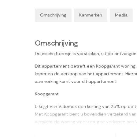
Omschrijving
Kenmerken
Media
Omschrijving
De inschrijftermijn is verstreken, uit de ontvange
Dit appartement betreft een Koopgarant woning,
koper en de verkoop van het appartement. Hieron
aanmerking komt voor dit appartement.
Koopgarant
U krijgt van Vidomes een korting van 25% op de ta
Met Koopgarant bent u bovendien verzekerd van e
verplicht de woning weer terug te verkopen aa
drie tot zes maanden van u terug.