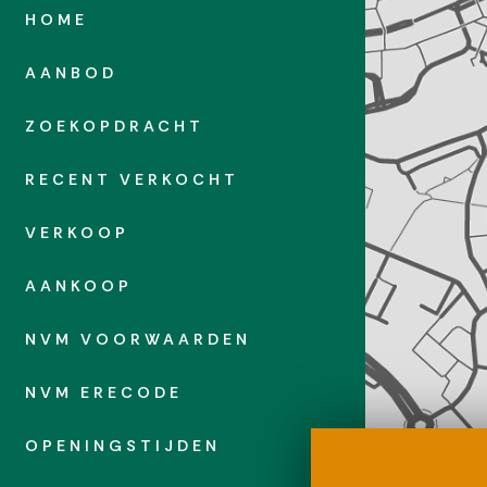
HOME
let, wasmachine-aansluiting en een douchehoek. De keuken
ar parkeren
pstelling. De woonkamer van ca. 468×460 geniet een prima
AANBOD
pkamer van ca. 370×290/300 met grote bergkast van ca.
n is toegankelijk vanuit de woonkamer. Vloerafwerking
ZOEKOPDRACHT
RECENT VERKOCHT
n, camerabeveiliging en toegang tot de centrale
VERKOOP
AANKOOP
w. Bijdrage voor de Vereniging van Eigenaren is ca. €
NVM VOORWAARDEN
n van ca. € 95,– per maand. Bouwjaar 1988. Muurisolatie.
otendeels dubbel glas. Projectnotaris en aangepaste NVM
NVM ERECODE
en Vidomes van toepassing.
OPENINGSTIJDEN