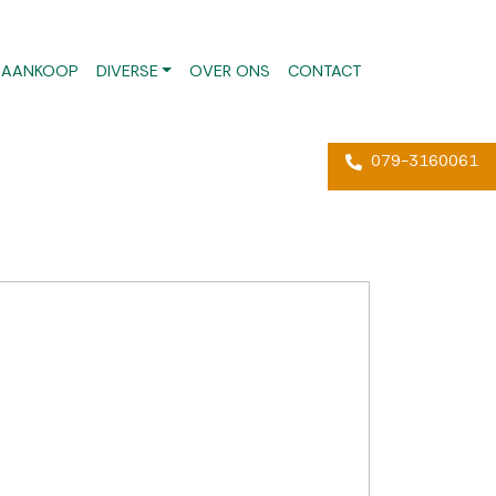
AANKOOP
DIVERSE
OVER ONS
CONTACT
079-3160061