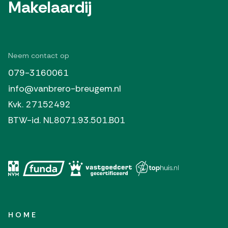
Makelaardij
Neem contact op
079-3160061
info@vanbrero-breugem.nl
Kvk. 27152492
BTW-id. NL8071.93.501.B01
HOME