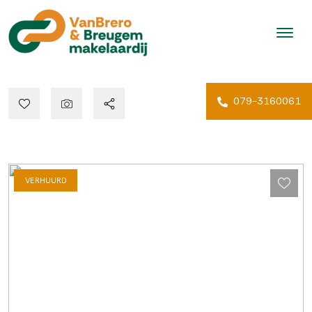
079-3160061
VERHUURD