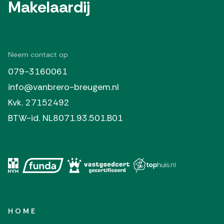
Makelaardij
Neem contact op
079-3160061
info@vanbrero-breugem.nl
Kvk. 27152492
BTW-id. NL8071.93.501.B01
HOME