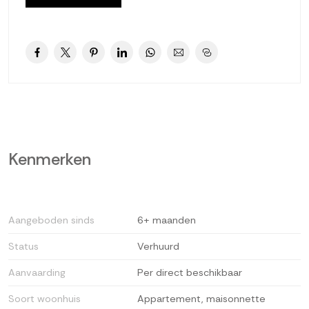
cv combiketel. Twee grote slaapkamers van ca. 489×300 en
489×210. Lichtkleurig betegelde badkamer van ca. 240×200
voorzien van ligbad/ douche, wastafelmeubel en opstelplaats
wasmachine. Hobby-/werkkamer van ca. 240×210 met
bergruimte. Vloerafwerking lichtkleurig laminaat.
Indeling appartementencomplex
Indeling begane grond: entree/hal met brievenbussen,
Kenmerken
trappenhuizen, lift (alleen voor eigenaren / bewoners) en
toegang tot de inpandige (fietsen)bergingen.
Bijzonderheden
Aangeboden sinds
6+ maanden
Bouwjaar 1980. Woonoppervlakte ca. 80m². Inhoud ca. 260 m³.
Status
Verhuurd
Huurvoorwaarden
Aanvaarding
Per direct beschikbaar
Om in aanmerking te komen voor het huren van dit
Soort woonhuis
Appartement, maisonnette
appartement zijn de volgende zaken van belang: minimaal